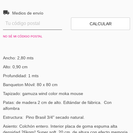
Entregas para el CP:
CAMBIAR CP
Medios de envío
CALCULAR
NO SÉ MI CÓDIGO POSTAL
Ancho: 2,80 mts
Alto: 0,90 cm
Profundidad: 1 mts
Banqueton Móvil: 80 x 80 cm
Tapizado: gamuza wind color moka mouse
Patas: de madera 2 cm de alto. Edtándar de fábrica. Con
alfombra
Estructura: Pino Brasil 3/4" secado natural.
Asiento: Colchón entero. Interior placa de goma espuma alta
densidad 26kgm³ Super soft. 20 cm de altura con efecto memoria,