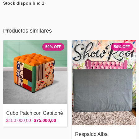
Stock disponible: 1.
Productos similares
50
%
OFF
50
%
OFF
Cubo Patch con Capitoné
$150.000,00
$75.000,00
Respaldo Alba